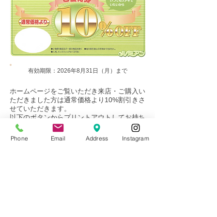
有効期限：2026年8月31日（月）まで
ホームページをご覧いただき来店・ご購入い
ただきました方は​通常価格より10%割引きさ
せていただきます。
​以下のボタンからプリントアウトしてお持ち
いただくか、スマートフォンのスクリーンシ
ョット画面をご提示ください。
Phone
Email
Address
Instagram
※ 小物類・備品及び一部商品を除く
※ 他の割引券との併用はできません。
​※ 人毛・メンズウィッグは1万円引き
印刷・スクリーンショット画面を開く