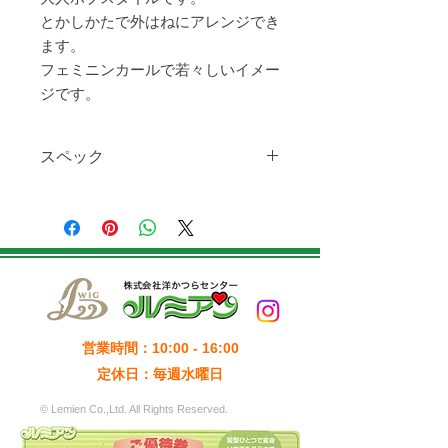
とかしかたで外はねにアレンジでき
ます。
フェミニンカールで若々しいイメー
ジです。
スペック
品番：OS-008
金額：￥42,900
毛色：2
毛量：90g
毛質：化繊100％
ネットサイズ：Ｍサイズ（55～
56cm）
毛長（フロント）：10cm（つむじか
営業時間：10:00 - 16:00
ら22cm）
定休日：毎週水曜日
毛長（サイド）：10cm
毛長（バック）：10cm（つむじから
© Lemien Co.,Ltd. All Rights Reserved.
33cm）