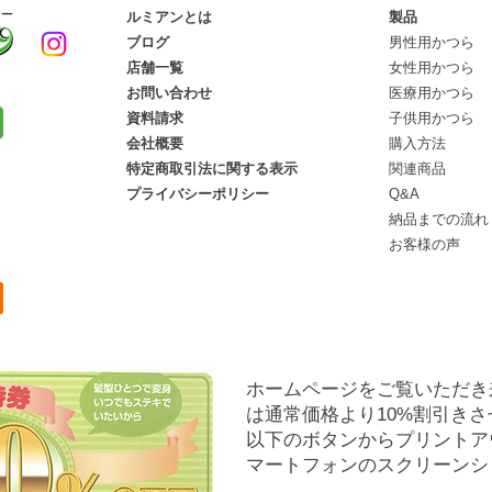
ルミアンとは
製品
ブログ
男性用かつら
店舗一覧
女性用かつら
お問い合わせ
医療用かつら
資料請求
子供用かつら
会社概要
購入方法
​特定商取引法に関する表示
関連商品
​プライバシーポリシー
Q&A
納品までの流れ
​お客様の声
ホームページをご覧いただき
は​通常価格より10%割引き
​以下のボタンからプリント
マートフォンのスクリーンシ