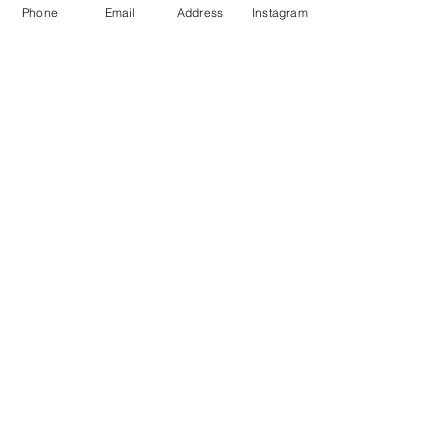
※ストッパー付きのものは、いきなり前
Phone
Email
Address
Instagram
の方からはずすと、頭皮や頭髪に負担が
かかるので、ご注意ください。
前方にストッパーの付いているウィッグ
の場合は、前の部分に親指を入れ、その
まま親指でストッパーを支えながら上か
ら人差し指で押して前方のストッパーを
開きます。ストッパーのクシ部を自髪か
ら取り、めくるようにウィッグをはずし
ます。