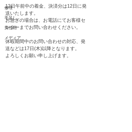
12日午前中の着金、決済分は12日に発
修理
送いたします。
毛足し
お急ぎの場合は、お電話にてお客様セ
ンターまでお問い合わせください。
男性用
メディア
休暇期間中のお問い合わせの対応、発
送などは17日(木)以降となります。
よろしくお願い申し上げます。