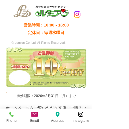
営業時間：10:00 - 16:00
和風的なボブス
定休日：毎週水曜日
ご優待券10%OFF（有効
期限：2026年8月31日
© Lemien Co.,Ltd. All Rights Reserved.
（月）まで）
有効期限：2026年8月31日（月）まで
ホームページをご覧いただき来店・ご購入い
ただきました方は​通常価格より10%割引きさ
せていただきます。
Phone
Email
Address
Instagram
​以下のボタンからプリントアウトしてお持ち
いただくか、スマートフォンのスクリーンシ