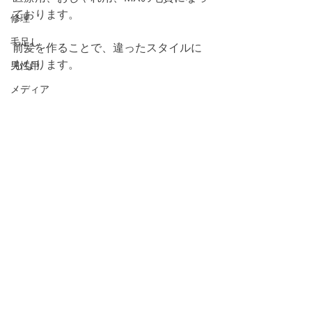
ております。
修理
毛足し
前髪を作ることで、違ったスタイルに
もなります。
男性用
メディア