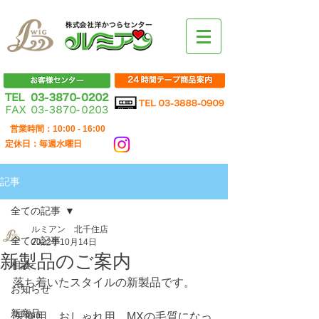
営業時間：10:00 - 16:00
定休日：毎週水曜日
記事
全ての記事
ルミアン 北千住店
全ての記事
2022年10月14日
新製品のご案内
相談
落ち着いたスタイルの新製品です。
お知らせ
新商品
医療用、おしゃれ用、MXの毛質になっ