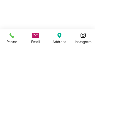
Phone
Email
Address
Instagram
営業時間：10:00 - 16:00
和風的なボブス
定休日：毎週水曜日
ご優待券10%OFF（有効
期限：2026年8月31日
© Lemien Co.,Ltd. All Rights Reserved.
（月）まで）