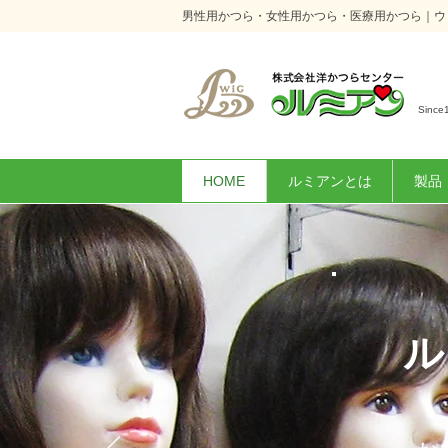
​男性用かつら・女性用かつら・医療用かつら｜
Since
HOME
ルミアンとは
製品
​