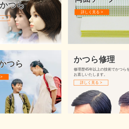
用かつら
詳しく見る >
 >
かつら修理
かつら
修理歴45年以上の技術でかつら
お直しいたします。
>
詳しく見る >