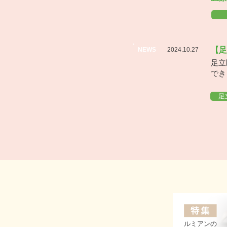
【足
NEWS
2024.10.27
足立
でき
足
ルミアンの