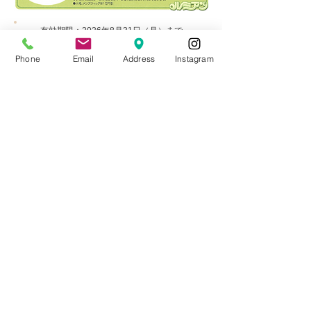
有効期限：2026年8月31日（月）まで
Phone
Email
Address
Instagram
ホームページをご覧いただき来店・ご購入い
ただきました方は​通常価格より10%割引きさ
せていただきます。
​以下のボタンからプリントアウトしてお持ち
いただくか、スマートフォンのスクリーンシ
ョット画面をご提示ください。
※ 小物類・備品及び一部商品を除く
※ 他の割引券との併用はできません。
​※ 人毛・メンズウィッグは1万円引き
印刷・スクリーンショット画面を開く
ルミアンの製品はオンラインショップでもお
買い求めいただけます。