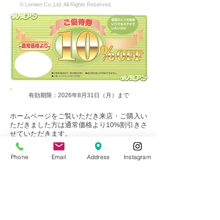
© Lemien Co.,Ltd. All Rights Reserved.
有効期限：2026年8月31日（月）まで
ホームページをご覧いただき来店・ご購入い
ただきました方は​通常価格より10%割引きさ
せていただきます。
​以下のボタンからプリントアウトしてお持ち
いただくか、スマートフォンのスクリーンシ
Phone
Email
Address
Instagram
ョット画面をご提示ください。
※ 小物類・備品及び一部商品を除く
※ 他の割引券との併用はできません。
​※ 人毛・メンズウィッグは1万円引き
印刷・スクリーンショット画面を開く