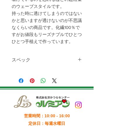
のウェーブスタイルです。
持った時に透けてしまうのではない
かと思いますが透けないのが不思議
なくらいの商品です。化繊100％で
すがお値段もリーズナブルでひとつ
ひとつ手植えで作っています。
スペック
品番：OS-005（Ｈ02）
金額：￥30,800
毛色：3
毛量：24g
毛質：化繊100％
ネットサイズ：Ｓサイズ（53～
54cm）
毛長（フロント）：8cm
営業時間：10:00 - 16:00
毛長（サイド）：8cm
定休日：毎週水曜日
毛長（バック）：5cm