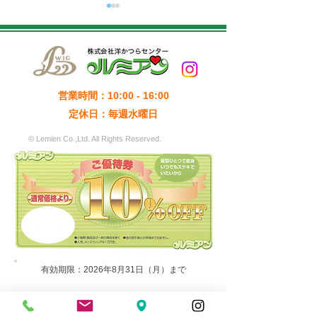
営業時間：10:00 - 16:00
和風的なボブス
定休日：毎週水曜日
ご優待券10%OFF（有効
期限：2026年8月31日
© Lemien Co.,Ltd. All Rights Reserved.
（月）まで）
有効期限：2026年8月31日（月）まで
ホームページをご覧いただき来店・ご購入い
ただきました方は​通常価格より10%割引きさ