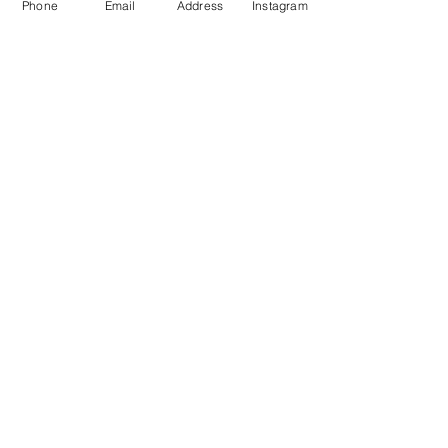
Phone
Email
Address
Instagram
せていただきます。
​以下のボタンからプリントアウトしてお持ち
いただくか、スマートフォンのスクリーンシ
ョット画面をご提示ください。
※ 小物類・備品及び一部商品を除く
※ 他の割引券との併用はできません。
​※ 人毛・メンズウィッグは1万円引き
印刷・スクリーンショット画面を開く
ルミアンの製品はオンラインショップでもお
買い求めいただけます。